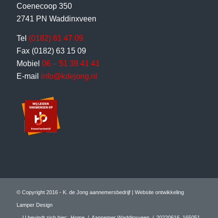
Coenecoop 350
2741 PN Waddinxveen
Tel
(0182) 61 47 09
Fax (0182) 63 15 09
Mobiel
06 – 51 39 41 41
E-mail
info@kdejong.nl
© Copyright 2016 - K. de Jong aannemersbedrijf |
Website ontwikkeling
Lamper Design
U bevindt zich hier:
Home
/
Aannemer Waddinxveen
/
20220616_165051