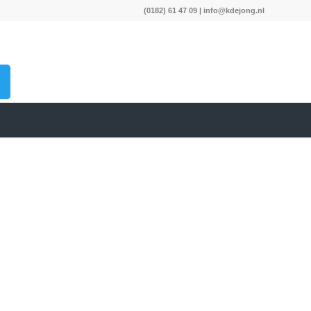
(0182) 61 47 09
|
info@kdejong.nl