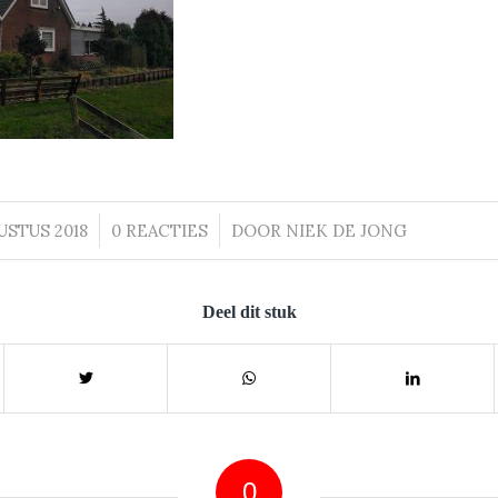
USTUS 2018
/
0 REACTIES
/
DOOR
NIEK DE JONG
Deel dit stuk
0