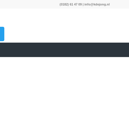
(0182) 61 47 09
|
info@kdejong.nl