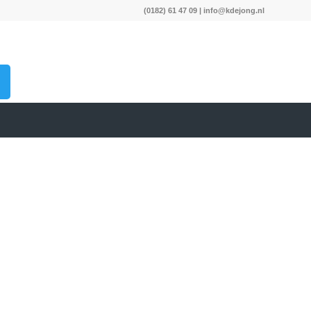
(0182) 61 47 09
|
info@kdejong.nl