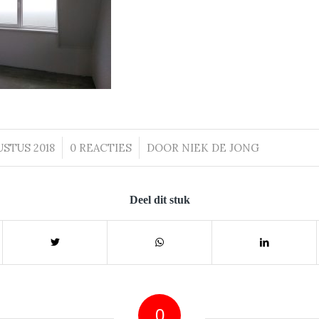
USTUS 2018
/
0 REACTIES
/
DOOR
NIEK DE JONG
Deel dit stuk
0